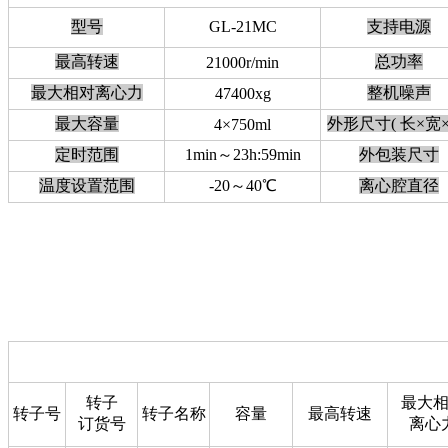
型号
GL-21MC
支持电源
最高转速
总功率
21000r/min
最大相对离心力
整机噪声
47400xg
最大容量
外形尺寸( 长×宽×
4×750ml
定时范围
1min～23h:59min
外包装尺寸
温度设置范围
-20～40℃
离心腔直径
转子
最大
转子号
转子名称
容量
最高转速
订货号
离心