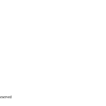
eserved
沪ICP备12042889号-2