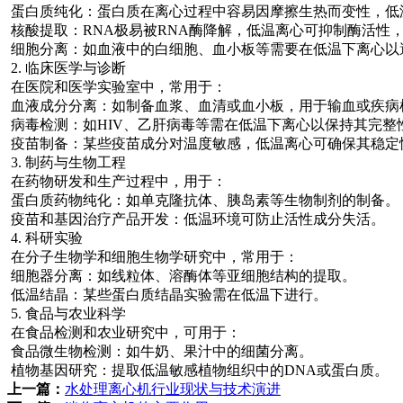
蛋白质纯化：蛋白质在离心过程中容易因摩擦生热而变性，低
核酸提取：RNA极易被RNA酶降解，低温离心可抑制酶活性
细胞分离：如血液中的白细胞、血小板等需要在低温下离心以
2. 临床医学与诊断
在医院和医学实验室中，常用于：
血液成分分离：如制备血浆、血清或血小板，用于输血或疾病
病毒检测：如HIV、乙肝病毒等需在低温下离心以保持其完整
疫苗制备：某些疫苗成分对温度敏感，低温离心可确保其稳定
3. 制药与生物工程
在药物研发和生产过程中，用于：
蛋白质药物纯化：如单克隆抗体、胰岛素等生物制剂的制备。
疫苗和基因治疗产品开发：低温环境可防止活性成分失活。
4. 科研实验
在分子生物学和细胞生物学研究中，常用于：
细胞器分离：如线粒体、溶酶体等亚细胞结构的提取。
低温结晶：某些蛋白质结晶实验需在低温下进行。
5. 食品与农业科学
在食品检测和农业研究中，可用于：
食品微生物检测：如牛奶、果汁中的细菌分离。
植物基因研究：提取低温敏感植物组织中的DNA或蛋白质。
上一篇：
水处理离心机行业现状与技术演进