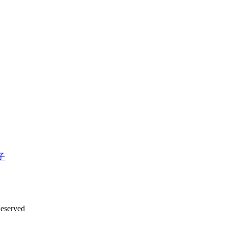
子
eserved
沪ICP备12042889号-2