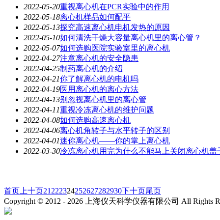
2022-05-20
重视离心机在PCR实验中的作用
2022-05-18
离心机样品如何配平
2022-05-13
探究高速离心机电机发热的原因
2022-05-10
如何清洗干燥大容量离心机里的离心管？
2022-05-07
如何选购医院实验室里的离心机
2022-04-27
注意离心机的安全隐患
2022-04-25
制药离心机的介绍
2022-04-21
你了解离心机的电机吗
2022-04-19
医用离心机的离心方法
2022-04-13
别忽视离心机里的离心管
2022-04-11
重视冷冻离心机的维护问题
2022-04-08
如何选购高速离心机
2022-04-06
离心机角转子与水平转子的区别
2022-04-01
迷你离心机——你的掌上离心机
2022-03-30
冷冻离心机用完为什么不能马上关闭离心机盖
首页
上十页
21
22
23
24
25
26
27
28
29
30
下十页
尾页
Copyright © 2012 -
2026
上海仪天科学仪器有限公司 All Rights R