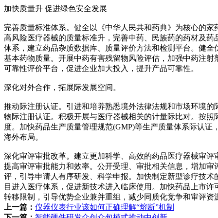
加快质量升 促进绿色安全发展
完善质量标准体系。健全以《中华人民共和药典》为核心的家
高风险医疗器械的质量标准升，完善中药、民族药的药材及药
体系，建立药品杂质数据库、质量评价方法和检测平台。健全
基本药物质量。开展中药有害残留物风险评估，加强中药注射
可靠性评价平台，促进企业加大投入，提升产品可靠性。
深化对外合作，拓展际发展空间。
推动际注册认证。引进和培养熟悉境外法律法规和市场环境的
物际注册认证。积极开展与医疗器械相关的计量际比对。按照际
度。加快药品生产质量管理规范(GMP)等生产质量体系际认
海外布局。
深化审评审批改革。建立更加科学、高效的药品医疗器械审评
提高审评审批能力和效率。公开受理、审批相关信息，增加审
评，引导申请人有序研发、科学申报。加快制定新型诊疗技术
目进入医疗体系，促进新技术进入临床使用。加快药品上市许
转移限制，引导优势企业兼并重组，减少同质化竞争和审评资
上一篇：
仪器仪表行业该如何正确理解“熔断”机制
下一篇：
智能硬件研发众创众包模式推动中创新