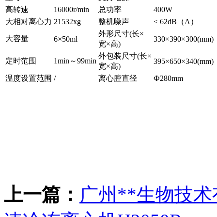
高转速
16000r/min
总功率
400W
大相对离心力
21532xg
整机噪声
< 62dB（A）
外形尺寸(长×
大容量
6×50ml
330×390×300(mm)
宽×高)
外包装尺寸(长×
定时范围
1min～99min
395×650×340(mm)
宽×高)
温度设置范围
/
离心腔直径
Ф280mm
上一篇：
广州**生物技